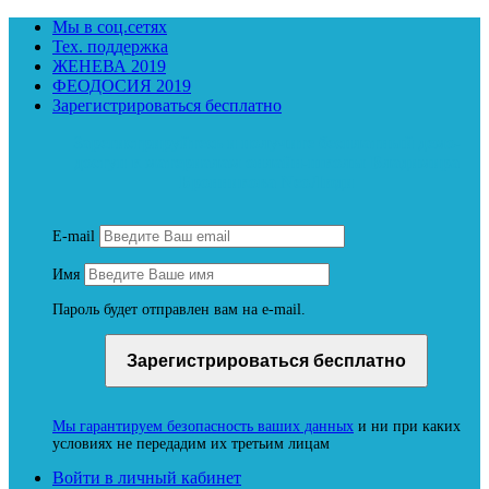
Мы в соц.сетях
Тех. поддержка
ЖЕНЕВА 2019
ФЕОДОСИЯ 2019
Зарегистрироваться бесплатно
Зарегистрируйтесь и получите бесплатный демо-
доступ к материалам онлайн-школы Владимира
Бронникова NeoЛюди
E-mail
Имя
Пароль будет отправлен вам на e-mail.
Мы гарантируем безопасность ваших данных
и ни при каких
условиях не передадим их третьим лицам
Войти в личный кабинет