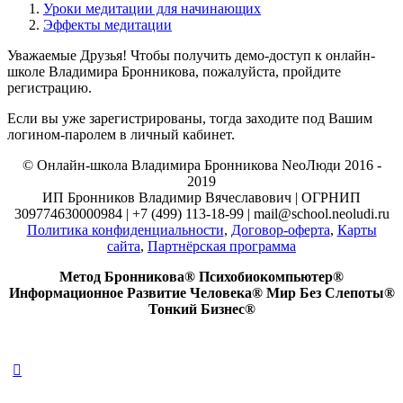
Уроки медитации для начинающих
Эффекты медитации
Уважаемые Друзья! Чтобы получить демо-доступ к онлайн-
школе Владимира Бронникова, пожалуйста, пройдите
регистрацию.
Если вы уже зарегистрированы, тогда заходите под Вашим
логином-паролем в личный кабинет.
© Онлайн-школа Владимира Бронникова NeoЛюди 2016 -
2019
ИП Бронников Владимир Вячеславович | ОГРНИП
309774630000984 | +7 (499) 113-18-99 | mail@school.neoludi.ru
Политика конфиденциальности
,
Договор-оферта
,
Карты
сайта
,
Партнёрская программа
Метод Бронникова® Психобиокомпьютер®
Информационное Развитие Человека® Мир Без Слепоты®
Тонкий Бизнес®