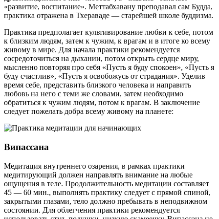
«развитие, воспитание». Меттабхавану преподавал сам Будда,
практика отражена в Тхераваде — старейшей школе буддизма.
Практика предполагает культивирование любви к себе, потом
к близким людям, затем к чужим, к врагам и в итоге ко всему
живому в мире. Для начала практики рекомендуется
сосредоточиться на дыхании, потом открыть сердце миру,
мысленно повторяя про себя «Пусть я буду спокоен», «Пусть я
буду счастлив», «Пусть я освобожусь от страдания». Уделив
время себе, представить близкого человека и направить
любовь на него с теми же словами, затем необходимо
обратиться к чужим людям, потом к врагам. В заключение
следует пожелать добра всему живому на планете:
Випассана
Медитация внутреннего озарения, в рамках практики
медитирующий должен направлять внимание на любые
ощущения в теле. Продолжительность медитации составляет
45 — 60 мин., выполнять практику следует с прямой спиной,
закрытыми глазами, тело должно пребывать в неподвижном
состоянии. Для облегчения практики рекомендуется
использовать стул, подушки, низкую скамеечку. Випассана не