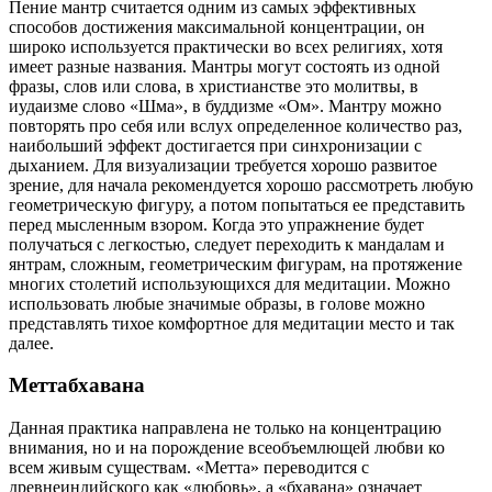
Пение мантр считается одним из самых эффективных
способов достижения максимальной концентрации, он
широко используется практически во всех религиях, хотя
имеет разные названия. Мантры могут состоять из одной
фразы, слов или слова, в христианстве это молитвы, в
иудаизме слово «Шма», в буддизме «Ом». Мантру можно
повторять про себя или вслух определенное количество раз,
наибольший эффект достигается при синхронизации с
дыханием. Для визуализации требуется хорошо развитое
зрение, для начала рекомендуется хорошо рассмотреть любую
геометрическую фигуру, а потом попытаться ее представить
перед мысленным взором. Когда это упражнение будет
получаться с легкостью, следует переходить к мандалам и
янтрам, сложным, геометрическим фигурам, на протяжение
многих столетий использующихся для медитации. Можно
использовать любые значимые образы, в голове можно
представлять тихое комфортное для медитации место и так
далее.
Меттабхавана
Данная практика направлена не только на концентрацию
внимания, но и на порождение всеобъемлющей любви ко
всем живым существам. «Метта» переводится с
древнеиндийского как «любовь», а «бхавана» означает