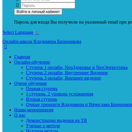
Пароль для входа Вы получили на указанный email при ре
Select Language
▼
Онлайн-школа Владимира Бронникова
Главная
Онлайн-обучение
Ступень 1 онлайн, NeoЗдоровье и NeoЭнергетика
Ступень 2 онлайн, Внутреннее Видение
Ступень 3 онлайн, Внешнее видение
Очное обучение
Первая ступень
1 ступень. 2 уровень усложнения
Вторая ступень
Очные тренинги Владимира и Вячеслава Броннико
Наши мероприятия
О нас
Демонстрации видения на ТВ
Ученые о методе
История метода