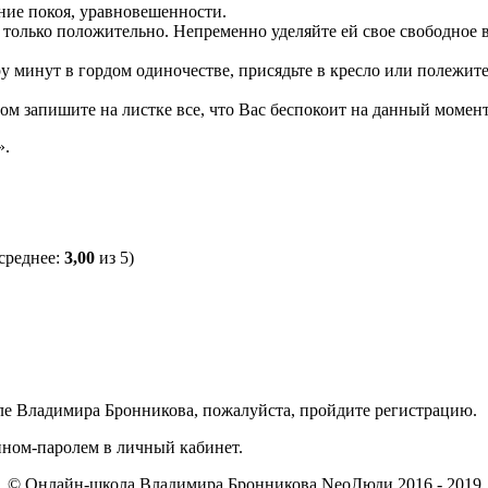
яние покоя, уравновешенности.
с только положительно. Непременно уделяйте ей свое свободное
минут в гордом одиночестве, присядьте в кресло или полежите на
м запишите на листке все, что Вас беспокоит на данный момент,
».
среднее:
3,00
из 5)
ле Владимира Бронникова, пожалуйста, пройдите регистрацию.
ином-паролем в личный кабинет.
© Онлайн-школа Владимира Бронникова NeoЛюди 2016 - 2019