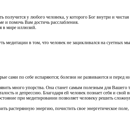
получится у любого человека, у которого Бог внутри и чистая с
е и помочь Вам достичь расслабления.
ся в мире иллюзий.
ть медитации в том, что человек не зацикливался на суетных мыс
орые сами по себе испаряются; болезни не развиваются и перед
явить много упорства. Она станет самым полезным для Вашего т
алость и депрессию. Благодаря ей человек познает себя и свой 
остояние при медитировании позволяет человеку решить сложну
ить растерянную энергию, почистить свое энергетическое поле, 