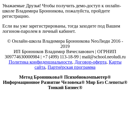
Уважаемые Друзья! Чтобы получить демо-доступ к онлайн-
школе Владимира Бронникова, пожалуйста, пройдите
регистрацию.
Если вы уже зарегистрированы, тогда заходите под Вашим
логином-паролем в личный кабинет.
© Онлайн-школа Владимира Бронникова NeoЛюди 2016 -
2019
ИП Бронников Владимир Вячеславович | ОГРНИП
309774630000984 | +7 (499) 113-18-99 | mail@school.neoludi.ru
Политика конфиденциальности
,
Договор-оферта
,
Карты
сайта
,
Партнёрская программа
Метод Бронникова® Психобиокомпьютер®
Информационное Развитие Человека® Мир Без Слепоты®
Тонкий Бизнес®