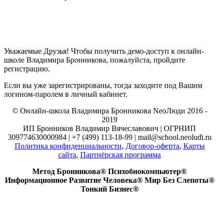
Уважаемые Друзья! Чтобы получить демо-доступ к онлайн-
школе Владимира Бронникова, пожалуйста, пройдите
регистрацию.
Если вы уже зарегистрированы, тогда заходите под Вашим
логином-паролем в личный кабинет.
© Онлайн-школа Владимира Бронникова NeoЛюди 2016 -
2019
ИП Бронников Владимир Вячеславович | ОГРНИП
309774630000984 | +7 (499) 113-18-99 | mail@school.neoludi.ru
Политика конфиденциальности
,
Договор-оферта
,
Карты
сайта
,
Партнёрская программа
Метод Бронникова® Психобиокомпьютер®
Информационное Развитие Человека® Мир Без Слепоты®
Тонкий Бизнес®