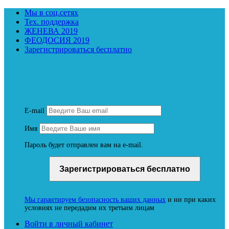
Мы в соц.сетях
Тех. поддержка
ЖЕНЕВА 2019
ФЕОДОСИЯ 2019
Зарегистрироваться бесплатно
Зарегистрируйтесь и получите бесплатный демо-
доступ к материалам онлайн-школы Владимира
Бронникова NeoЛюди
E-mail
Имя
Пароль будет отправлен вам на e-mail.
Мы гарантируем безопасность ваших данных
и ни при каких
условиях не передадим их третьим лицам
Войти в личный кабинет