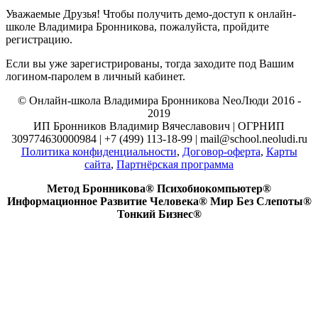
Уважаемые Друзья! Чтобы получить демо-доступ к онлайн-
школе Владимира Бронникова, пожалуйста, пройдите
регистрацию.
Если вы уже зарегистрированы, тогда заходите под Вашим
логином-паролем в личный кабинет.
© Онлайн-школа Владимира Бронникова NeoЛюди 2016 -
2019
ИП Бронников Владимир Вячеславович | ОГРНИП
309774630000984 | +7 (499) 113-18-99 | mail@school.neoludi.ru
Политика конфиденциальности
,
Договор-оферта
,
Карты
сайта
,
Партнёрская программа
Метод Бронникова® Психобиокомпьютер®
Информационное Развитие Человека® Мир Без Слепоты®
Тонкий Бизнес®