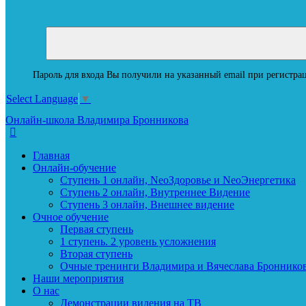
Пароль для входа Вы получили на указанный email при регистрац
Select Language
▼
Онлайн-школа Владимира Бронникова
Главная
Онлайн-обучение
Ступень 1 онлайн, NeoЗдоровье и NeoЭнергетика
Ступень 2 онлайн, Внутреннее Видение
Ступень 3 онлайн, Внешнее видение
Очное обучение
Первая ступень
1 ступень. 2 уровень усложнения
Вторая ступень
Очные тренинги Владимира и Вячеслава Броннико
Наши мероприятия
О нас
Демонстрации видения на ТВ