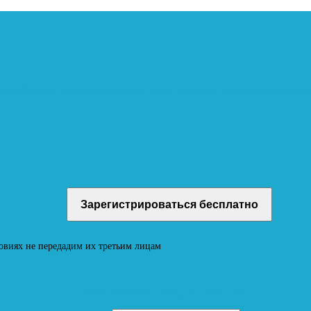
учите бесплатный демо-доступ к материалам онлайн-школы
овиях не передадим их третьим лицам
Вход в личный кабинет Neoludi.ru