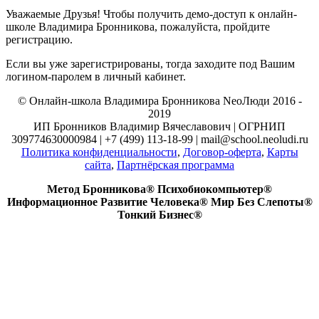
Уважаемые Друзья! Чтобы получить демо-доступ к онлайн-
школе Владимира Бронникова, пожалуйста, пройдите
регистрацию.
Если вы уже зарегистрированы, тогда заходите под Вашим
логином-паролем в личный кабинет.
© Онлайн-школа Владимира Бронникова NeoЛюди 2016 -
2019
ИП Бронников Владимир Вячеславович | ОГРНИП
309774630000984 | +7 (499) 113-18-99 | mail@school.neoludi.ru
Политика конфиденциальности
,
Договор-оферта
,
Карты
сайта
,
Партнёрская программа
Метод Бронникова® Психобиокомпьютер®
Информационное Развитие Человека® Мир Без Слепоты®
Тонкий Бизнес®