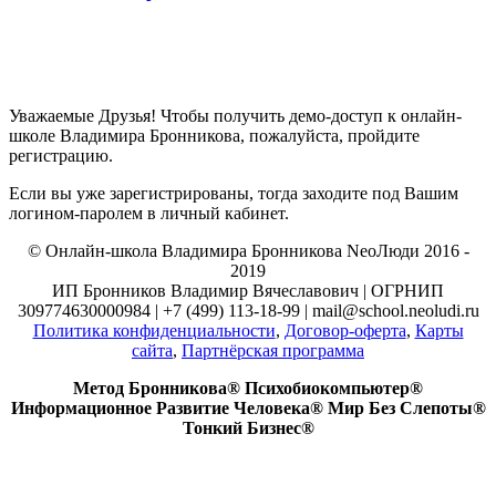
Уважаемые Друзья! Чтобы получить демо-доступ к онлайн-
школе Владимира Бронникова, пожалуйста, пройдите
регистрацию.
Если вы уже зарегистрированы, тогда заходите под Вашим
логином-паролем в личный кабинет.
© Онлайн-школа Владимира Бронникова NeoЛюди 2016 -
2019
ИП Бронников Владимир Вячеславович | ОГРНИП
309774630000984 | +7 (499) 113-18-99 | mail@school.neoludi.ru
Политика конфиденциальности
,
Договор-оферта
,
Карты
сайта
,
Партнёрская программа
Метод Бронникова® Психобиокомпьютер®
Информационное Развитие Человека® Мир Без Слепоты®
Тонкий Бизнес®