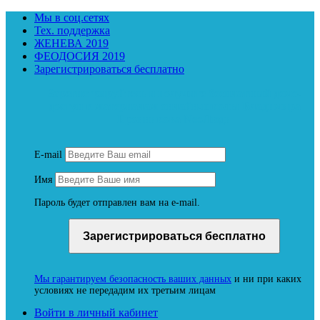
Мы в соц.сетях
Тех. поддержка
ЖЕНЕВА 2019
ФЕОДОСИЯ 2019
Зарегистрироваться бесплатно
Зарегистрируйтесь и получите бесплатный демо-
доступ к материалам онлайн-школы Владимира
Бронникова NeoЛюди
E-mail
Имя
Пароль будет отправлен вам на e-mail.
Мы гарантируем безопасность ваших данных
и ни при каких
условиях не передадим их третьим лицам
Войти в личный кабинет