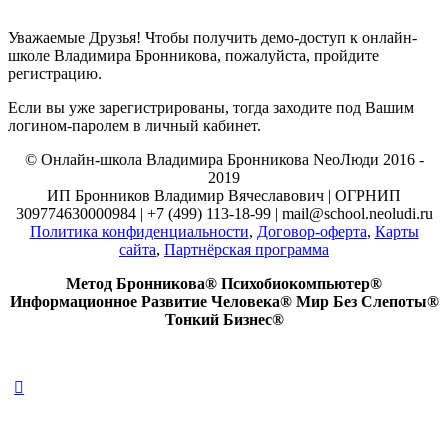
Уважаемые Друзья! Чтобы получить демо-доступ к онлайн-
школе Владимира Бронникова, пожалуйста, пройдите
регистрацию.
Если вы уже зарегистрированы, тогда заходите под Вашим
логином-паролем в личный кабинет.
© Онлайн-школа Владимира Бронникова NeoЛюди 2016 -
2019
ИП Бронников Владимир Вячеславович | ОГРНИП
309774630000984 | +7 (499) 113-18-99 | mail@school.neoludi.ru
Политика конфиденциальности
,
Договор-оферта
,
Карты
сайта
,
Партнёрская программа
Метод Бронникова® Психобиокомпьютер®
Информационное Развитие Человека® Мир Без Слепоты®
Тонкий Бизнес®