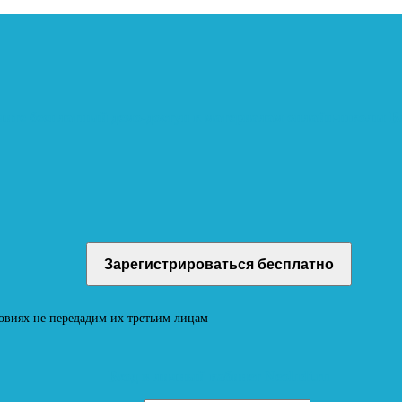
учите бесплатный демо-доступ к материалам онлайн-школы
овиях не передадим их третьим лицам
Вход в личный кабинет Neoludi.ru