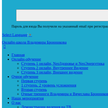
Пароль для входа Вы получили на указанный email при регистрац
Select Language
▼
Онлайн-школа Владимира Бронникова
Главная
Онлайн-обучение
Ступень 1 онлайн, NeoЗдоровье и NeoЭнергетика
Ступень 2 онлайн, Внутреннее Видение
Ступень 3 онлайн, Внешнее видение
Очное обучение
Первая ступень
1 ступень. 2 уровень усложнения
Вторая ступень
Очные тренинги Владимира и Вячеслава Броннико
Наши мероприятия
О нас
Демонстрации видения на ТВ