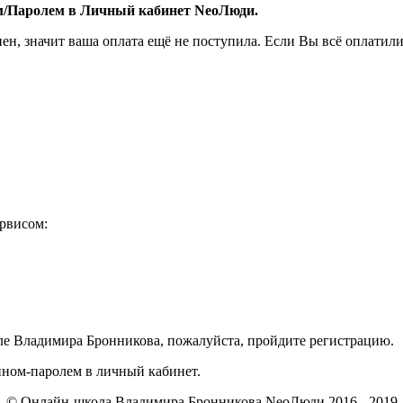
ом/Паролем в Личный кабинет NeoЛюди.
пен, значит ваша оплата ещё не поступила. Если Вы всё оплатили
ервисом:
ле Владимира Бронникова, пожалуйста, пройдите регистрацию.
ином-паролем в личный кабинет.
© Онлайн-школа Владимира Бронникова NeoЛюди 2016 - 2019