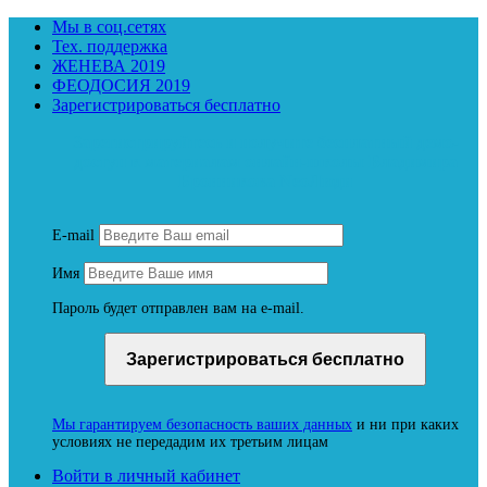
Мы в соц.сетях
Тех. поддержка
ЖЕНЕВА 2019
ФЕОДОСИЯ 2019
Зарегистрироваться бесплатно
Зарегистрируйтесь и получите бесплатный демо-
доступ к материалам онлайн-школы Владимира
Бронникова NeoЛюди
E-mail
Имя
Пароль будет отправлен вам на e-mail.
Мы гарантируем безопасность ваших данных
и ни при каких
условиях не передадим их третьим лицам
Войти в личный кабинет