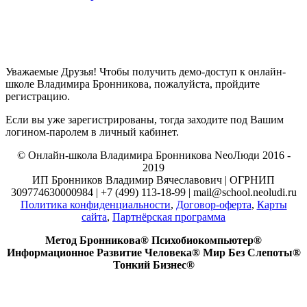
Уважаемые Друзья! Чтобы получить демо-доступ к онлайн-
школе Владимира Бронникова, пожалуйста, пройдите
регистрацию.
Если вы уже зарегистрированы, тогда заходите под Вашим
логином-паролем в личный кабинет.
© Онлайн-школа Владимира Бронникова NeoЛюди 2016 -
2019
ИП Бронников Владимир Вячеславович | ОГРНИП
309774630000984 | +7 (499) 113-18-99 | mail@school.neoludi.ru
Политика конфиденциальности
,
Договор-оферта
,
Карты
сайта
,
Партнёрская программа
Метод Бронникова® Психобиокомпьютер®
Информационное Развитие Человека® Мир Без Слепоты®
Тонкий Бизнес®