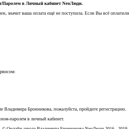
ом/Паролем в Личный кабинет NeoЛюди.
пен, значит ваша оплата ещё не поступила. Если Вы всё оплатили
ервисом:
ле Владимира Бронникова, пожалуйста, пройдите регистрацию.
ином-паролем в личный кабинет.
© Онлайн-школа Владимира Бронникова NeoЛюди 2016 - 2019