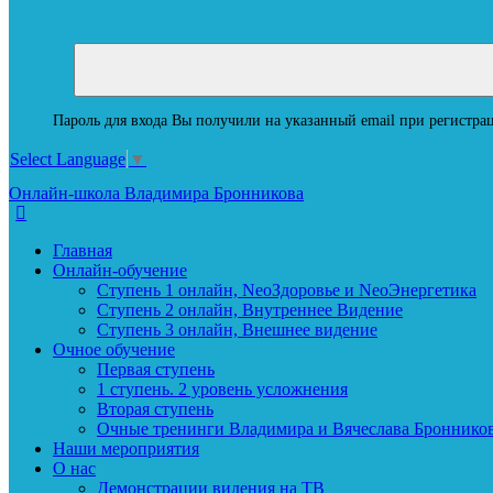
Пароль для входа Вы получили на указанный email при регистрац
Select Language
▼
Онлайн-школа Владимира Бронникова
Главная
Онлайн-обучение
Ступень 1 онлайн, NeoЗдоровье и NeoЭнергетика
Ступень 2 онлайн, Внутреннее Видение
Ступень 3 онлайн, Внешнее видение
Очное обучение
Первая ступень
1 ступень. 2 уровень усложнения
Вторая ступень
Очные тренинги Владимира и Вячеслава Броннико
Наши мероприятия
О нас
Демонстрации видения на ТВ