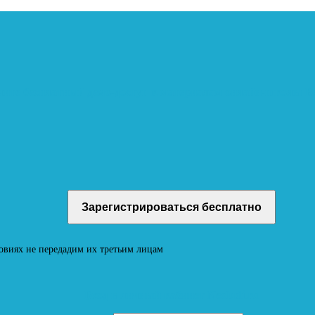
учите бесплатный демо-доступ к материалам онлайн-школы
овиях не передадим их третьим лицам
Вход в личный кабинет Neoludi.ru