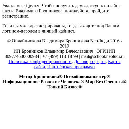
Уважаемые Друзья! Чтобы получить демо-доступ к онлайн-
школе Владимира Бронникова, пожалуйста, пройдите
регистрацию.
Если вы уже зарегистрированы, тогда заходите под Вашим
логином-паролем в личный кабинет.
© Онлайн-школа Владимира Бронникова NeoЛюди 2016 -
2019
ИП Бронников Владимир Вячеславович | ОГРНИП
309774630000984 | +7 (499) 113-18-99 | mail@school.neoludi.ru
Политика конфиденциальности
,
Договор-оферта
,
Карты
сайта
,
Партнёрская программа
Метод Бронникова® Психобиокомпьютер®
Информационное Развитие Человека® Мир Без Слепоты®
Тонкий Бизнес®