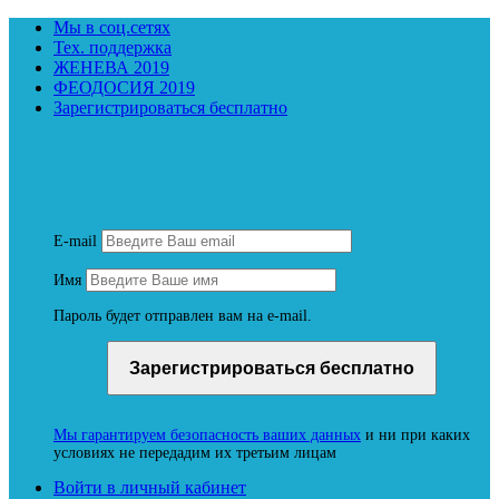
Мы в соц.сетях
Тех. поддержка
ЖЕНЕВА 2019
ФЕОДОСИЯ 2019
Зарегистрироваться бесплатно
Зарегистрируйтесь и получите бесплатный демо-
доступ к материалам онлайн-школы Владимира
Бронникова NeoЛюди
E-mail
Имя
Пароль будет отправлен вам на e-mail.
Мы гарантируем безопасность ваших данных
и ни при каких
условиях не передадим их третьим лицам
Войти в личный кабинет