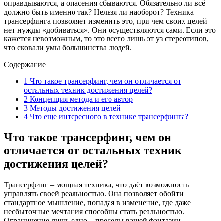
оправдываются, а опасения сбываются. Обязательно ли всё
должно быть именно так? Нельзя ли наоборот? Техника
трансерфинга позволяет изменить это, при чем своих целей
нет нужды «добиваться». Они осуществляются сами. Если это
кажется невозможным, то это всего лишь от уз стереотипов,
что сковали умы большинства людей.
Содержание
1
Что такое трансерфинг, чем он отличается от
остальных техник достижения целей?
2
Концепция метода и его автор
3
Методы достижения целей
4
Что еще интересного в технике трансерфинга?
Что такое трансерфинг, чем он
отличается от остальных техник
достижения целей?
Трансерфинг – мощная техника, что даёт возможность
управлять своей реальностью. Она позволяет обойти
стандартное мышление, попадая в изменение, где даже
несбыточные мечтания способны стать реальностью.
Ограничение лишь одно – пределы вашей фантазии.