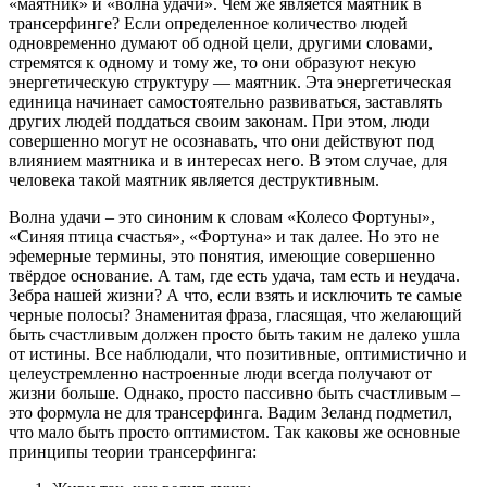
«маятник» и «волна удачи». Чем же является маятник в
трансерфинге? Если определенное количество людей
одновременно думают об одной цели, другими словами,
стремятся к одному и тому же, то они образуют некую
энергетическую структуру — маятник. Эта энергетическая
единица начинает самостоятельно развиваться, заставлять
других людей поддаться своим законам. При этом, люди
совершенно могут не осознавать, что они действуют под
влиянием маятника и в интересах него. В этом случае, для
человека такой маятник является деструктивным.
Волна удачи – это синоним к словам «Колесо Фортуны»,
«Синяя птица счастья», «Фортуна» и так далее. Но это не
эфемерные термины, это понятия, имеющие совершенно
твёрдое основание. А там, где есть удача, там есть и неудача.
Зебра нашей жизни? А что, если взять и исключить те самые
черные полосы? Знаменитая фраза, гласящая, что желающий
быть счастливым должен просто быть таким не далеко ушла
от истины. Все наблюдали, что позитивные, оптимистично и
целеустремленно настроенные люди всегда получают от
жизни больше. Однако, просто пассивно быть счастливым –
это формула не для трансерфинга. Вадим Зеланд подметил,
что мало быть просто оптимистом. Так каковы же основные
принципы теории трансерфинга: