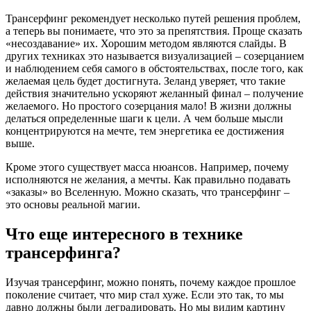
Трансерфинг рекомендует несколько путей решения проблем,
а теперь вы понимаете, что это за препятствия. Проще сказать
«несоздавание» их. Хорошим методом являются слайды. В
других техниках это называется визуализацией – созерцанием
и наблюдением себя самого в обстоятельствах, после того, как
желаемая цель будет достигнута. Зеланд уверяет, что такие
действия значительно ускоряют желанный финал – получение
желаемого. Но простого созерцания мало! В жизни должны
делаться определенные шаги к цели. А чем больше мысли
концентрируются на мечте, тем энергетика ее достижения
выше.
Кроме этого существует масса нюансов. Например, почему
исполняются не желания, а мечты. Как правильно подавать
«заказы» во Вселенную. Можно сказать, что трансерфинг –
это основы реальной магии.
Что еще интересного в технике
трансерфинга?
Изучая трансерфинг, можно понять, почему каждое прошлое
поколение считает, что мир стал хуже. Если это так, то мы
давно должны были деградировать. Но мы видим картину