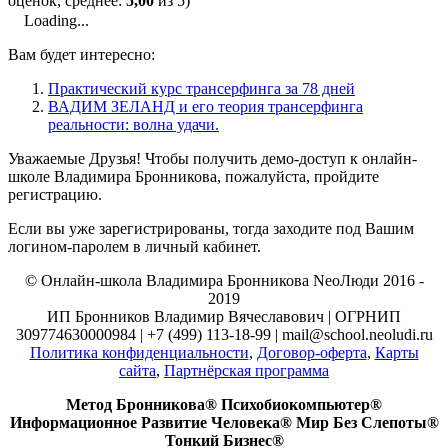
оценок, среднее:
5,00
из 5)
Loading...
Вам будет интересно:
Практический курс трансерфинга за 78 дней
ВАДИМ ЗЕЛАНД и его теория трансерфинга
реальности: волна удачи.
Уважаемые Друзья! Чтобы получить демо-доступ к онлайн-
школе Владимира Бронникова, пожалуйста, пройдите
регистрацию.
Если вы уже зарегистрированы, тогда заходите под Вашим
логином-паролем в личный кабинет.
© Онлайн-школа Владимира Бронникова NeoЛюди 2016 -
2019
ИП Бронников Владимир Вячеславович | ОГРНИП
309774630000984 | +7 (499) 113-18-99 | mail@school.neoludi.ru
Политика конфиденциальности
,
Договор-оферта
,
Карты
сайта
,
Партнёрская программа
Метод Бронникова® Психобиокомпьютер®
Информационное Развитие Человека® Мир Без Слепоты®
Тонкий Бизнес®