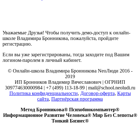
Уважаемые Друзья! Чтобы получить демо-доступ к онлайн-
школе Владимира Бронникова, пожалуйста, пройдите
регистрацию.
Если вы уже зарегистрированы, тогда заходите под Вашим
логином-паролем в личный кабинет.
© Онлайн-школа Владимира Бронникова NeoЛюди 2016 -
2019
ИП Бронников Владимир Вячеславович | ОГРНИП
309774630000984 | +7 (499) 113-18-99 | mail@school.neoludi.ru
Политика конфиденциальности
,
Договор-оферта
,
Карты
сайта
,
Партнёрская программа
Метод Бронникова® Психобиокомпьютер®
Информационное Развитие Человека® Мир Без Слепоты®
Тонкий Бизнес®