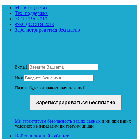
Мы в соц.сетях
Тех. поддержка
ЖЕНЕВА 2019
ФЕОДОСИЯ 2019
Зарегистрироваться бесплатно
Зарегистрируйтесь и получите бесплатный демо-
доступ к материалам онлайн-школы Владимира
Бронникова NeoЛюди
E-mail
Имя
Пароль будет отправлен вам на e-mail.
Мы гарантируем безопасность ваших данных
и ни при каких
условиях не передадим их третьим лицам
Войти в личный кабинет