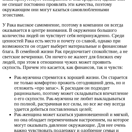
не спешат постоянно проявлять эти качества, поэтому
окружающим они могут казаться самовлюбленными
эгоистами.
У Рака высокое самомнение, поэтому в компании он всегда
оказывается в центре внимания. В окружении большого
количества людей он чувствует себя непринужденно. Среди
ценностей Рака есть место и почету со славой, однако при
возможности он отдает выберет материальные и финансовые
блага. В семейной жизни Рак предпочитает спокойствие, а не
светские вечеринки. Он ничего не жалеет для близких ему
людей, при этом в отношении чужих может проявить
скупость. Причем это касается, как финансов, так и чувств:
Рак-мужчина стремится к хорошей жизни. Он старается
не только комфортно прожить сегодняшний день, но и
отложить «про запас». К расходам он подходит
рационально, поэтому может складываться впечатление
о его скупости. Рак-мужчина не любит выкладываться
по полной, растрачивая все силы, но все же ему всегда
удается добиться поставленных целей;
Рак-женщина может казаться уравновешенной и мягкой,
но она обладает переменчивым настроением, на которое
могут оказывать давление окружающие. Для нее очень
важно чувствовать поддержку и одобрение семьи и