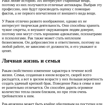
Раки любят историю. Их интересуют старинные вещи,
поэтому из них получаются отличные антиквары. Выбрав эту
профессию, они будут производить оценку с помощью
фактов, а не первого впечатления от внешнего вида вещи.
У Раков отлично развито воображение, однако их не
интересует творческая деятельность. Они способны хранить
чужие секреты, и внушают окружающим людям доверие,
поэтому они могут стать хорошими адвокатами, психиатрами
и психологами. Рак также может стать неплохим
бизнесменом. Он добросовестен и ответственен, поэтому на
любой работе, не зависимо от должности, и его уважают и
ценят.
Личная жизнь и семья
Ракам свойственно изменение характера в течение всей
жизни. Семья, созданная в юном возрасте, скорей всего
распадется, а вот в зрелом возрасте у них большая вероятность
создать удачный крепкий брак. Поведение Рака в семье и вне
ее разительно отличается. Он способен дарить огромное
количество тепла своим близким, но при этом очень
требователен к ним.
Рак-мужчина может быть крайне обидчивым на поступки или