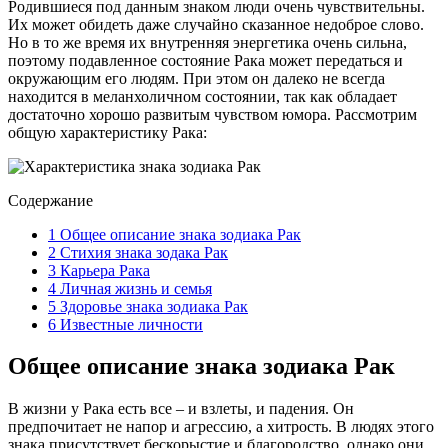
Родившиеся под данным знаком люди очень чувствительны.
Их может обидеть даже случайно сказанное недоброе слово.
Но в то же время их внутренняя энергетика очень сильна,
поэтому подавленное состояние Рака может передаться и
окружающим его людям. При этом он далеко не всегда
находится в меланхоличном состоянии, так как обладает
достаточно хорошо развитым чувством юмора. Рассмотрим
общую характеристику Рака:
Содержание
1
Общее описание знака зодиака Рак
2
Стихия знака зодака Рак
3
Карьера Рака
4
Личная жизнь и семья
5
Здоровье знака зодиака Рак
6
Известные личности
Общее описание знака зодиака Рак
В жизни у Рака есть все – и взлеты, и падения. Он
предпочитает не напор и агрессию, а хитрость. В людях этого
знака присутствует бескорыстие и благородство, однако они