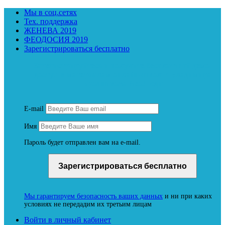
Мы в соц.сетях
Тех. поддержка
ЖЕНЕВА 2019
ФЕОДОСИЯ 2019
Зарегистрироваться бесплатно
Зарегистрируйтесь и получите бесплатный демо-
доступ к материалам онлайн-школы Владимира
Бронникова NeoЛюди
E-mail
Имя
Пароль будет отправлен вам на e-mail.
Мы гарантируем безопасность ваших данных
и ни при каких
условиях не передадим их третьим лицам
Войти в личный кабинет