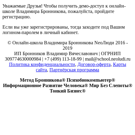
Уважаемые Друзья! Чтобы получить демо-доступ к онлайн-
школе Владимира Бронникова, пожалуйста, пройдите
регистрацию.
Если вы уже зарегистрированы, тогда заходите под Вашим
логином-паролем в личный кабинет.
© Онлайн-школа Владимира Бронникова NeoЛюди 2016 -
2019
ИП Бронников Владимир Вячеславович | ОГРНИП
309774630000984 | +7 (499) 113-18-99 | mail@school.neoludi.ru
Политика конфиденциальности
,
Договор-оферта
,
Карты
сайта
,
Партнёрская программа
Метод Бронникова® Психобиокомпьютер®
Информационное Развитие Человека® Мир Без Слепоты®
Тонкий Бизнес®