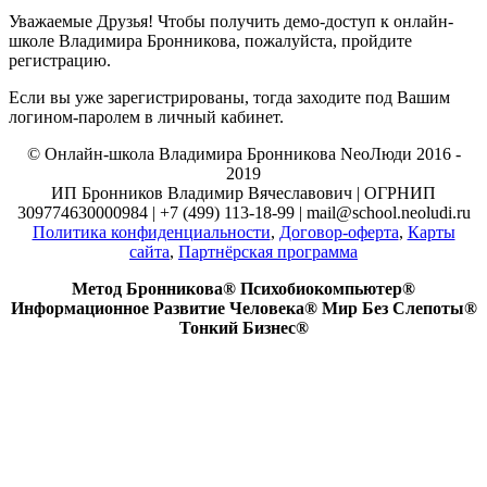
Уважаемые Друзья! Чтобы получить демо-доступ к онлайн-
школе Владимира Бронникова, пожалуйста, пройдите
регистрацию.
Если вы уже зарегистрированы, тогда заходите под Вашим
логином-паролем в личный кабинет.
© Онлайн-школа Владимира Бронникова NeoЛюди 2016 -
2019
ИП Бронников Владимир Вячеславович | ОГРНИП
309774630000984 | +7 (499) 113-18-99 | mail@school.neoludi.ru
Политика конфиденциальности
,
Договор-оферта
,
Карты
сайта
,
Партнёрская программа
Метод Бронникова® Психобиокомпьютер®
Информационное Развитие Человека® Мир Без Слепоты®
Тонкий Бизнес®