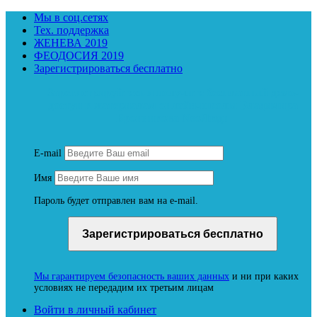
Мы в соц.сетях
Тех. поддержка
ЖЕНЕВА 2019
ФЕОДОСИЯ 2019
Зарегистрироваться бесплатно
Зарегистрируйтесь и получите бесплатный демо-
доступ к материалам онлайн-школы Владимира
Бронникова NeoЛюди
E-mail
Имя
Пароль будет отправлен вам на e-mail.
Мы гарантируем безопасность ваших данных
и ни при каких
условиях не передадим их третьим лицам
Войти в личный кабинет