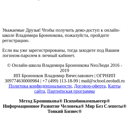
Уважаемые Друзья! Чтобы получить демо-доступ к онлайн-
школе Владимира Бронникова, пожалуйста, пройдите
регистрацию.
Если вы уже зарегистрированы, тогда заходите под Вашим
логином-паролем в личный кабинет.
© Онлайн-школа Владимира Бронникова NeoЛюди 2016 -
2019
ИП Бронников Владимир Вячеславович | ОГРНИП
309774630000984 | +7 (499) 113-18-99 | mail@school.neoludi.ru
Политика конфиденциальности
,
Договор-оферта
,
Карты
сайта
,
Партнёрская программа
Метод Бронникова® Психобиокомпьютер®
Информационное Развитие Человека® Мир Без Слепоты®
Тонкий Бизнес®