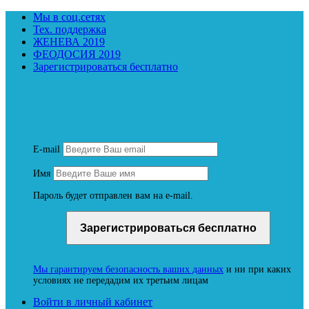
Мы в соц.сетях
Тех. поддержка
ЖЕНЕВА 2019
ФЕОДОСИЯ 2019
Зарегистрироваться бесплатно
Зарегистрируйтесь и получите бесплатный демо-
доступ к материалам онлайн-школы Владимира
Бронникова NeoЛюди
E-mail
Имя
Пароль будет отправлен вам на e-mail.
Мы гарантируем безопасность ваших данных
и ни при каких
условиях не передадим их третьим лицам
Войти в личный кабинет