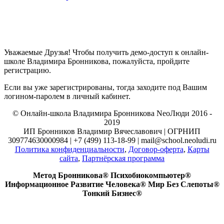
Уважаемые Друзья! Чтобы получить демо-доступ к онлайн-
школе Владимира Бронникова, пожалуйста, пройдите
регистрацию.
Если вы уже зарегистрированы, тогда заходите под Вашим
логином-паролем в личный кабинет.
© Онлайн-школа Владимира Бронникова NeoЛюди 2016 -
2019
ИП Бронников Владимир Вячеславович | ОГРНИП
309774630000984 | +7 (499) 113-18-99 | mail@school.neoludi.ru
Политика конфиденциальности
,
Договор-оферта
,
Карты
сайта
,
Партнёрская программа
Метод Бронникова® Психобиокомпьютер®
Информационное Развитие Человека® Мир Без Слепоты®
Тонкий Бизнес®