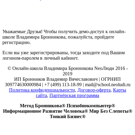
Уважаемые Друзья! Чтобы получить демо-доступ к онлайн-
школе Владимира Бронникова, пожалуйста, пройдите
регистрацию.
Если вы уже зарегистрированы, тогда заходите под Вашим
логином-паролем в личный кабинет.
© Онлайн-школа Владимира Бронникова NeoЛюди 2016 -
2019
ИП Бронников Владимир Вячеславович | ОГРНИП
309774630000984 | +7 (499) 113-18-99 | mail@school.neoludi.ru
Политика конфиденциальности
,
Договор-оферта
,
Карты
сайта
,
Партнёрская программа
Метод Бронникова® Психобиокомпьютер®
Информационное Развитие Человека® Мир Без Слепоты®
Тонкий Бизнес®