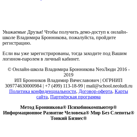
Уважаемые Друзья! Чтобы получить демо-доступ к онлайн-
школе Владимира Бронникова, пожалуйста, пройдите
регистрацию.
Если вы уже зарегистрированы, тогда заходите под Вашим
логином-паролем в личный кабинет.
© Онлайн-школа Владимира Бронникова NeoЛюди 2016 -
2019
ИП Бронников Владимир Вячеславович | ОГРНИП
309774630000984 | +7 (499) 113-18-99 | mail@school.neoludi.ru
Политика конфиденциальности
,
Договор-оферта
,
Карты
сайта
,
Партнёрская программа
Метод Бронникова® Психобиокомпьютер®
Информационное Развитие Человека® Мир Без Слепоты®
Тонкий Бизнес®