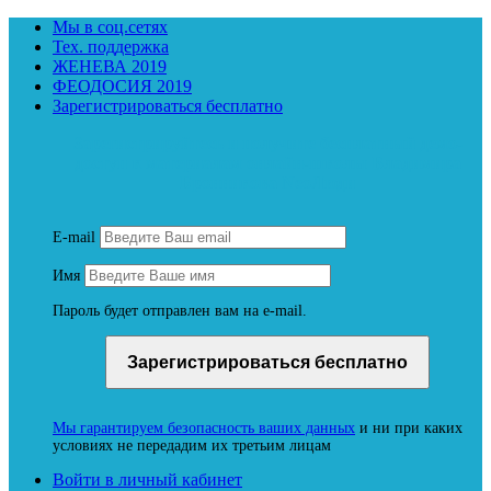
Мы в соц.сетях
Тех. поддержка
ЖЕНЕВА 2019
ФЕОДОСИЯ 2019
Зарегистрироваться бесплатно
Зарегистрируйтесь и получите бесплатный демо-
доступ к материалам онлайн-школы Владимира
Бронникова NeoЛюди
E-mail
Имя
Пароль будет отправлен вам на e-mail.
Мы гарантируем безопасность ваших данных
и ни при каких
условиях не передадим их третьим лицам
Войти в личный кабинет