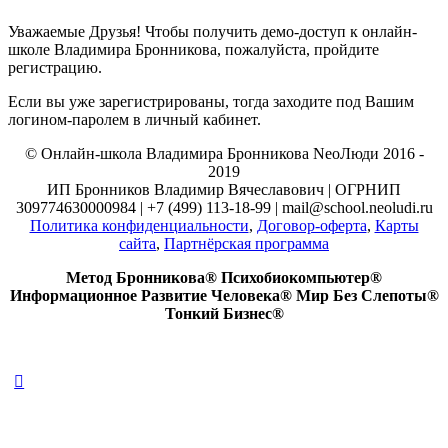
Уважаемые Друзья! Чтобы получить демо-доступ к онлайн-
школе Владимира Бронникова, пожалуйста, пройдите
регистрацию.
Если вы уже зарегистрированы, тогда заходите под Вашим
логином-паролем в личный кабинет.
© Онлайн-школа Владимира Бронникова NeoЛюди 2016 -
2019
ИП Бронников Владимир Вячеславович | ОГРНИП
309774630000984 | +7 (499) 113-18-99 | mail@school.neoludi.ru
Политика конфиденциальности
,
Договор-оферта
,
Карты
сайта
,
Партнёрская программа
Метод Бронникова® Психобиокомпьютер®
Информационное Развитие Человека® Мир Без Слепоты®
Тонкий Бизнес®