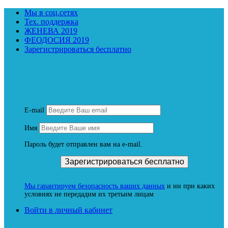
Мы в соц.сетях
Тех. поддержка
ЖЕНЕВА 2019
ФЕОДОСИЯ 2019
Зарегистрироваться бесплатно
Зарегистрируйтесь и получите бесплатный демо-
доступ к материалам онлайн-школы Владимира
Бронникова NeoЛюди
E-mail
Имя
Пароль будет отправлен вам на e-mail.
Мы гарантируем безопасность ваших данных
и ни при каких
условиях не передадим их третьим лицам
Войти в личный кабинет
Вход в личный кабинет Neoludi.ru