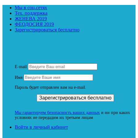
Мы в соц.сетях
Тех. поддержка
ЖЕНЕВА 2019
ФЕОДОСИЯ 2019
Зарегистрироваться бесплатно
Зарегистрируйтесь и получите бесплатный демо-
доступ к материалам онлайн-школы Владимира
Бронникова NeoЛюди
E-mail
Имя
Пароль будет отправлен вам на e-mail.
Мы гарантируем безопасность ваших данных
и ни при каких
условиях не передадим их третьим лицам
Войти в личный кабинет
Вход в личный кабинет Neoludi.ru