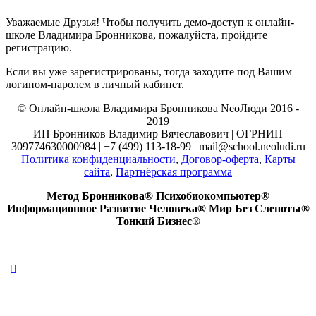
Уважаемые Друзья! Чтобы получить демо-доступ к онлайн-
школе Владимира Бронникова, пожалуйста, пройдите
регистрацию.
Если вы уже зарегистрированы, тогда заходите под Вашим
логином-паролем в личный кабинет.
© Онлайн-школа Владимира Бронникова NeoЛюди 2016 -
2019
ИП Бронников Владимир Вячеславович | ОГРНИП
309774630000984 | +7 (499) 113-18-99 | mail@school.neoludi.ru
Политика конфиденциальности
,
Договор-оферта
,
Карты
сайта
,
Партнёрская программа
Метод Бронникова® Психобиокомпьютер®
Информационное Развитие Человека® Мир Без Слепоты®
Тонкий Бизнес®