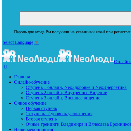
Пароль для входа Вы получили на указанный email при регистрац
Select Language
▼
Онлайн-
Главная
Онлайн-обучение
Ступень 1 онлайн, NeoЗдоровье и NeoЭнергетика
Ступень 2 онлайн, Внутреннее Видение
Ступень 3 онлайн, Внешнее видение
Очное обучение
Первая ступень
1 ступень. 2 уровень усложнения
Вторая ступень
Очные тренинги Владимира и Вячеслава Броннико
Наши мероприятия