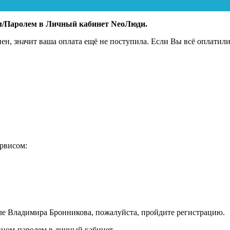
ом/Паролем в Личный кабинет NeoЛюди.
пен, значит ваша оплата ещё не поступила. Если Вы всё оплатили
ервисом:
ле Владимира Бронникова, пожалуйста, пройдите регистрацию.
ином-паролем в личный кабинет.