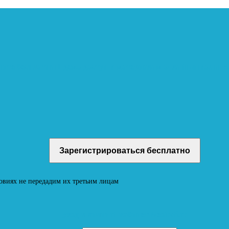
учите бесплатный демо-доступ к материалам онлайн-школы
овиях не передадим их третьим лицам
Вход в личный кабинет Neoludi.ru