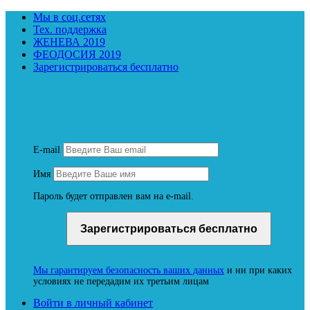
Мы в соц.сетях
Тех. поддержка
ЖЕНЕВА 2019
ФЕОДОСИЯ 2019
Зарегистрироваться бесплатно
Зарегистрируйтесь и получите бесплатный демо-
доступ к материалам онлайн-школы Владимира
Бронникова NeoЛюди
E-mail
Имя
Пароль будет отправлен вам на e-mail.
Мы гарантируем безопасность ваших данных
и ни при каких
условиях не передадим их третьим лицам
Войти в личный кабинет