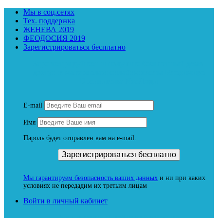
Мы в соц.сетях
Тех. поддержка
ЖЕНЕВА 2019
ФЕОДОСИЯ 2019
Зарегистрироваться бесплатно
Зарегистрируйтесь и получите бесплатный демо-
доступ к материалам онлайн-школы Владимира
Бронникова NeoЛюди
E-mail
Имя
Пароль будет отправлен вам на e-mail.
Мы гарантируем безопасность ваших данных
и ни при каких
условиях не передадим их третьим лицам
Войти в личный кабинет
Вход в личный кабинет Neoludi.ru