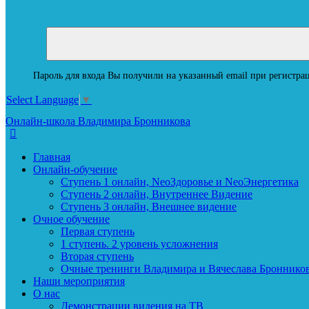
Пароль для входа Вы получили на указанный email при регистрац
Select Language
▼
Онлайн-школа Владимира Бронникова
Главная
Онлайн-обучение
Ступень 1 онлайн, NeoЗдоровье и NeoЭнергетика
Ступень 2 онлайн, Внутреннее Видение
Ступень 3 онлайн, Внешнее видение
Очное обучение
Первая ступень
1 ступень. 2 уровень усложнения
Вторая ступень
Очные тренинги Владимира и Вячеслава Броннико
Наши мероприятия
О нас
Демонстрации видения на ТВ