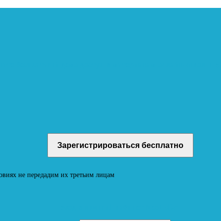
учите бесплатный демо-доступ к материалам онлайн-школы
овиях не передадим их третьим лицам
Вход в личный кабинет Neoludi.ru