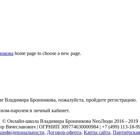
никова
home page to choose a new page.
ле Владимира Бронникова, пожалуйста, пройдите регистрацию.
ином-паролем в личный кабинет.
© Онлайн-школа Владимира Бронникова NeoЛюди 2016 - 2019
Вячеславович | ОГРНИП 309774630000984 | +7 (499) 113-18-99 |
конфиденциальности
,
Договор-оферта
,
Карты сайта
,
Партнёрская