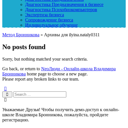
Диагностика Предназначения в бизнесе
Диагностика Психобиокомпьютеров
Экспертиза бизнеса
Сопровождение бизнеса
Индивидуальное обучение
Метод Бронникова
»
Архивы для ilyina.nataly0311
No posts found
Sorry, but nothing matched your search criteria.
Go back, or return to
NeoЛюди - Онлайн-школа Владимира
Бронникова
home page to choose a new page.
Please report any broken links to our team.
Уважаемые Друзья! Чтобы получить демо-доступ к онлайн-
школе Владимира Бронникова, пожалуйста, пройдите
регистрацию.