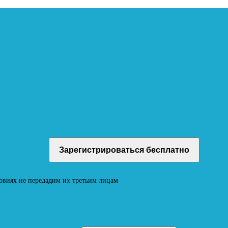
учите бесплатный демо-доступ к материалам онлайн-школы
овиях не передадим их третьим лицам
Вход в личный кабинет Neoludi.ru