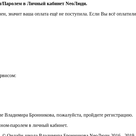
ом/Паролем в Личный кабинет NeoЛюди.
пен, значит ваша оплата ещё не поступила. Если Вы всё оплатили
ервисом:
ле Владимира Бронникова, пожалуйста, пройдите регистрацию.
ином-паролем в личный кабинет.
© Онлайн-школа Владимира Бронникова NeoЛюди 2016 - 2019