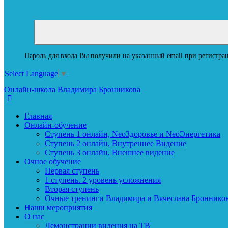
Пароль для входа Вы получили на указанный email при регистрац
Select Language
▼
Онлайн-школа Владимира Бронникова
Главная
Онлайн-обучение
Ступень 1 онлайн, NeoЗдоровье и NeoЭнергетика
Ступень 2 онлайн, Внутреннее Видение
Ступень 3 онлайн, Внешнее видение
Очное обучение
Первая ступень
1 ступень. 2 уровень усложнения
Вторая ступень
Очные тренинги Владимира и Вячеслава Броннико
Наши мероприятия
О нас
Демонстрации видения на ТВ