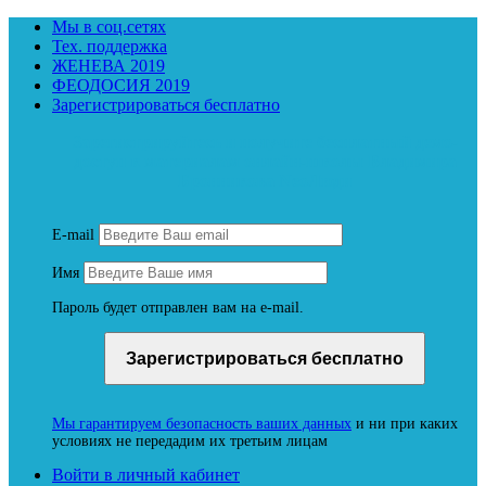
Мы в соц.сетях
Тех. поддержка
ЖЕНЕВА 2019
ФЕОДОСИЯ 2019
Зарегистрироваться бесплатно
Зарегистрируйтесь и получите бесплатный демо-
доступ к материалам онлайн-школы Владимира
Бронникова NeoЛюди
E-mail
Имя
Пароль будет отправлен вам на e-mail.
Мы гарантируем безопасность ваших данных
и ни при каких
условиях не передадим их третьим лицам
Войти в личный кабинет