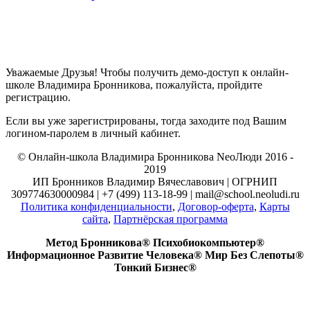
Уважаемые Друзья! Чтобы получить демо-доступ к онлайн-
школе Владимира Бронникова, пожалуйста, пройдите
регистрацию.
Если вы уже зарегистрированы, тогда заходите под Вашим
логином-паролем в личный кабинет.
© Онлайн-школа Владимира Бронникова NeoЛюди 2016 -
2019
ИП Бронников Владимир Вячеславович | ОГРНИП
309774630000984 | +7 (499) 113-18-99 | mail@school.neoludi.ru
Политика конфиденциальности
,
Договор-оферта
,
Карты
сайта
,
Партнёрская программа
Метод Бронникова® Психобиокомпьютер®
Информационное Развитие Человека® Мир Без Слепоты®
Тонкий Бизнес®