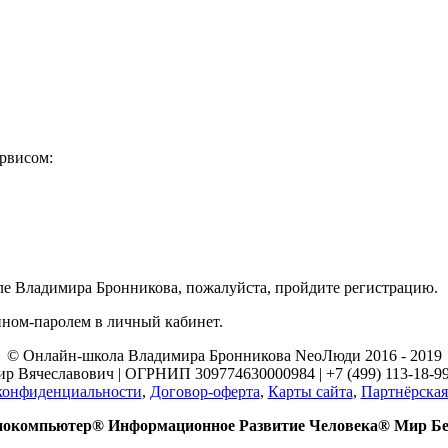
ервисом:
ле Владимира Бронникова, пожалуйста, пройдите регистрацию.
ином-паролем в личный кабинет.
© Онлайн-школа Владимира Бронникова NeoЛюди 2016 - 2019
Вячеславович | ОГРНИП 309774630000984 | +7 (499) 113-18-99 |
конфиденциальности
,
Договор-оферта
,
Карты сайта
,
Партнёрская
иокомпьютер® Информационное Развитие Человека® Мир Бе