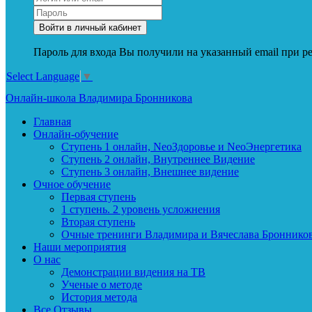
Пароль для входа Вы получили на указанный email при ре
Select Language
▼
Онлайн-школа Владимира Бронникова
Главная
Онлайн-обучение
Ступень 1 онлайн, NeoЗдоровье и NeoЭнергетика
Ступень 2 онлайн, Внутреннее Видение
Ступень 3 онлайн, Внешнее видение
Очное обучение
Первая ступень
1 ступень. 2 уровень усложнения
Вторая ступень
Очные тренинги Владимира и Вячеслава Броннико
Наши мероприятия
О нас
Демонстрации видения на ТВ
Ученые о методе
История метода
Все Отзывы