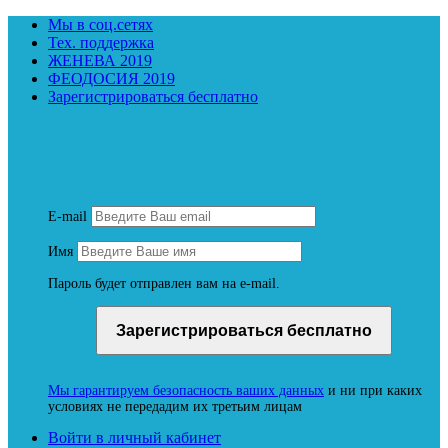
Мы в соц.сетях
Тех. поддержка
ЖЕНЕВА 2019
ФЕОДОСИЯ 2019
Зарегистрироваться бесплатно
Зарегистрируйтесь и получите бесплатный демо-
доступ к материалам онлайн-школы Владимира
Бронникова NeoЛюди
E-mail
Имя
Пароль будет отправлен вам на e-mail.
Мы гарантируем безопасность ваших данных
и ни при каких
условиях не передадим их третьим лицам
Войти в личный кабинет