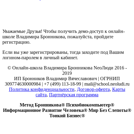
Уважаемые Друзья! Чтобы получить демо-доступ к онлайн-
школе Владимира Бронникова, пожалуйста, пройдите
регистрацию.
Если вы уже зарегистрированы, тогда заходите под Вашим
логином-паролем в личный кабинет.
© Онлайн-школа Владимира Бронникова NeoЛюди 2016 -
2019
ИП Бронников Владимир Вячеславович | ОГРНИП
309774630000984 | +7 (499) 113-18-99 | mail@school.neoludi.ru
Политика конфиденциальности
,
Договор-оферта
,
Карты
сайта
,
Партнёрская программа
Метод Бронникова® Психобиокомпьютер®
Информационное Развитие Человека® Мир Без Слепоты®
Тонкий Бизнес®