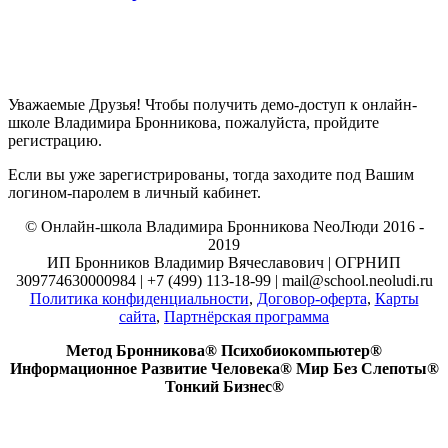
Уважаемые Друзья! Чтобы получить демо-доступ к онлайн-
школе Владимира Бронникова, пожалуйста, пройдите
регистрацию.
Если вы уже зарегистрированы, тогда заходите под Вашим
логином-паролем в личный кабинет.
© Онлайн-школа Владимира Бронникова NeoЛюди 2016 -
2019
ИП Бронников Владимир Вячеславович | ОГРНИП
309774630000984 | +7 (499) 113-18-99 | mail@school.neoludi.ru
Политика конфиденциальности
,
Договор-оферта
,
Карты
сайта
,
Партнёрская программа
Метод Бронникова® Психобиокомпьютер®
Информационное Развитие Человека® Мир Без Слепоты®
Тонкий Бизнес®