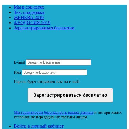
Мы в соц.сетях
Тех. поддержка
ЖЕНЕВА 2019
ФЕОДОСИЯ 2019
Зарегистрироваться бесплатно
Зарегистрируйтесь и получите бесплатный демо-
доступ к материалам онлайн-школы Владимира
Бронникова NeoЛюди
E-mail
Имя
Пароль будет отправлен вам на e-mail.
Мы гарантируем безопасность ваших данных
и ни при каких
условиях не передадим их третьим лицам
Войти в личный кабинет