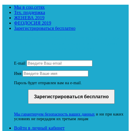
Мы в соц.сетях
Тех. поддержка
ЖЕНЕВА 2019
ФЕОДОСИЯ 2019
Зарегистрироваться бесплатно
Зарегистрируйтесь и получите бесплатный демо-
доступ к материалам онлайн-школы Владимира
Бронникова NeoЛюди
E-mail
Имя
Пароль будет отправлен вам на e-mail.
Мы гарантируем безопасность ваших данных
и ни при каких
условиях не передадим их третьим лицам
Войти в личный кабинет