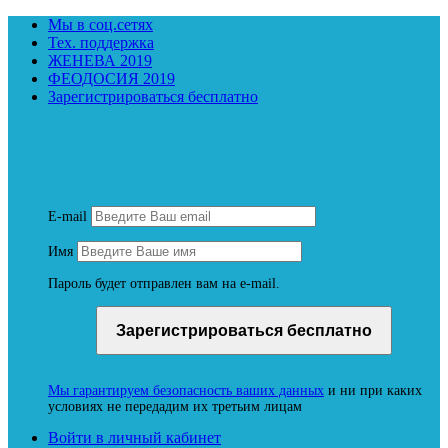
Мы в соц.сетях
Тех. поддержка
ЖЕНЕВА 2019
ФЕОДОСИЯ 2019
Зарегистрироваться бесплатно
Зарегистрируйтесь и получите бесплатный демо-
доступ к материалам онлайн-школы Владимира
Бронникова NeoЛюди
E-mail
Имя
Пароль будет отправлен вам на e-mail.
Мы гарантируем безопасность ваших данных
и ни при каких
условиях не передадим их третьим лицам
Войти в личный кабинет