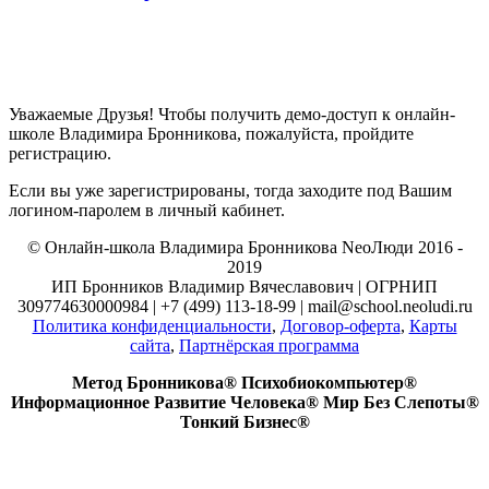
Уважаемые Друзья! Чтобы получить демо-доступ к онлайн-
школе Владимира Бронникова, пожалуйста, пройдите
регистрацию.
Если вы уже зарегистрированы, тогда заходите под Вашим
логином-паролем в личный кабинет.
© Онлайн-школа Владимира Бронникова NeoЛюди 2016 -
2019
ИП Бронников Владимир Вячеславович | ОГРНИП
309774630000984 | +7 (499) 113-18-99 | mail@school.neoludi.ru
Политика конфиденциальности
,
Договор-оферта
,
Карты
сайта
,
Партнёрская программа
Метод Бронникова® Психобиокомпьютер®
Информационное Развитие Человека® Мир Без Слепоты®
Тонкий Бизнес®